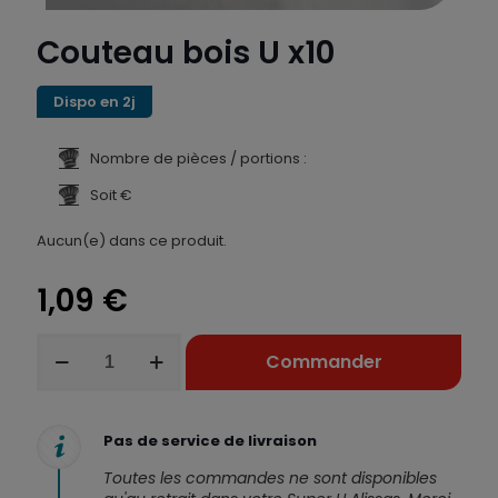
Couteau bois U x10
Dispo en 2j
Nombre de pièces / portions :
Soit €
Aucun(e) dans ce produit.
1,09
€
quantité
Commander
de
Couteau
bois
U
Pas de service de livraison
x10
Toutes les commandes ne sont disponibles